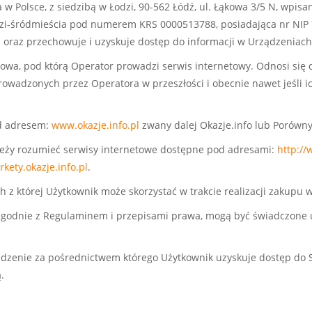
a w Polsce, z siedzibą w Łodzi, 90-562 Łódź, ul. Łąkowa 3/5 N, wpi
i-śródmieścia pod numerem KRS 0000513788, posiadająca nr NIP 
ną oraz przechowuje i uzyskuje dostęp do informacji w Urządzenia
etowa, pod którą Operator prowadzi serwis internetowy. Odnosi się 
prowadzonych przez Operatora w przeszłości i obecnie nawet jeśli 
od adresem:
www.okazje.info.pl
zwany dalej Okazje.info lub Porówn
ależy rozumieć serwisy internetowe dostępne pod adresami:
http:/
kety.okazje.info.pl
.
h z której Użytkownik może skorzystać w trakcie realizacji zakupu
 zgodnie z Regulaminem i przepisami prawa, mogą być świadczone u
ądzenie za pośrednictwem którego Użytkownik uzyskuje dostęp do
.