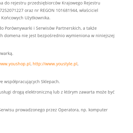
sana do rejestru przedsiębiorców Krajowego Rejestru
7252071227 oraz nr REGON 101681944, właściciel
ch Końcowych Użytkownika.
do Porównywarki i Serwisów Partnerskich, a także
ich domena nie jest bezpośrednio wymieniona w niniejszej
ywarką.
/www.youshop.pl
,
http://www.youstyle.pl
,
 we współpracujących Sklepach.
sługi drogą elektroniczną lub z którym zawarta może być
 Serwisu prowadzonego przez Operatora, np. komputer