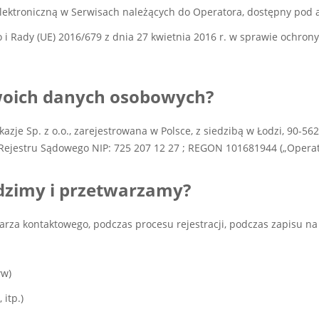
elektroniczną w Serwisach należących do Operatora, dostępny po
i Rady (UE) 2016/679 z dnia 27 kwietnia 2016 r. w sprawie ochron
 Twoich danych osobowych?
e Sp. z o.o., zarejestrowana w Polsce, z siedzibą w Łodzi, 90-562
Rejestru Sądowego NIP: 725 207 12 27 ; REGON 101681944 („Operat
adzimy i przetwarzamy?
za kontaktowego, podczas procesu rejestracji, podczas zapisu na 
ww)
itp.)